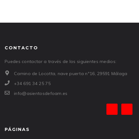
CONTACTO
Puedes contactar a través de los siguientes medios:
Camino de Locotta, nave puerta nº16, 29591 Málaga
+34 691 34 25 75
info@asientosdefoam.es
PÁGINAS