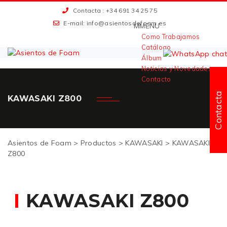
Contacta : +34 691
34 25 75
E-mail: info@asientosdefoam.es
M
MENU
Como Trabajamos
Catálogo
Álbum
Noticias y Novedades
Contacto
Contacta
KAWASAKI Z800
Asientos de Foam
>
Productos
>
KAWASAKI
>
KAWASAKI
Z800
KAWASAKI Z800