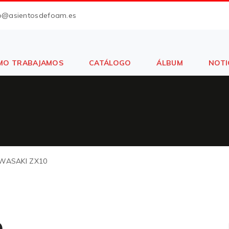
fo@asientosdefoam.es
MO TRABAJAMOS
CATÁLOGO
ÁLBUM
NOTI
WASAKI ZX10