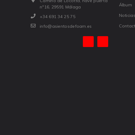
Camino de Locotta, nave puerta
Álbum
nº16, 29591 Málaga
Noticia
+34 691 34 25 75
Contac
info@asientosdefoam.es