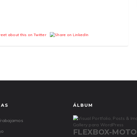
NAS
ÁLBUM
rabajamos
FLEXBOX-MOTO
go