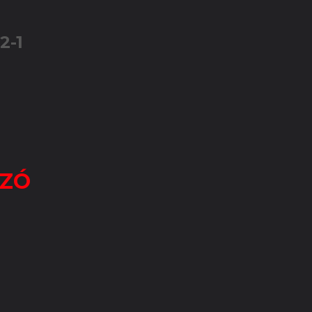
2-1
RZÓ