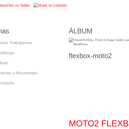
nas
ÁLBUM
omo Trabajamos
atálogo
flexbox-moto2
lbum
oticias y Novedades
ontacto
MOTO2 FLEX