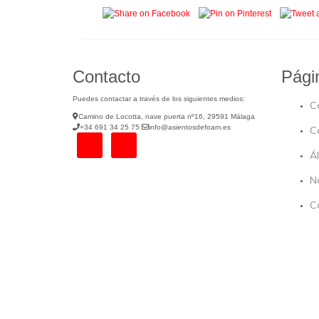
Contacto
Pági
Puedes contactar a través de los siguientes medios:
C
Camino de Locotta, nave puerta nº16, 29591 Málaga
+34 691 34 25 75
info@asientosdefoam.es
C
Á
N
C