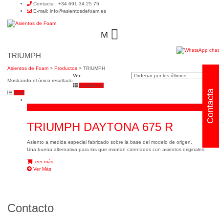
Contacta : +34 691
34 25 75
E-mail: info@asientosdefoam.es
M
TRIUMPH
Asientos de Foam
>
Productos
>
TRIUMPH
Ver:
Mostrando el único resultado
Cuadrícula
Contacta
Lista
Leer más
TRIUMPH DAYTONA 675 R
Asiento a medida especial fabricado sobre la base del modelo de origen.
Una buena alternativa para los que montan carenados con asientos originales.
Leer más
Ver Más
Contacto