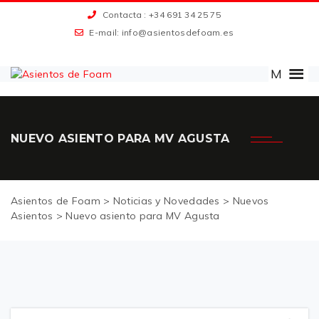
Contacta : +34 691
34 25 75
E-mail: info@asientosdefoam.es
M
NUEVO ASIENTO PARA MV AGUSTA
Asientos de Foam
>
Noticias y Novedades
>
Nuevos
Asientos
>
Nuevo asiento para MV Agusta