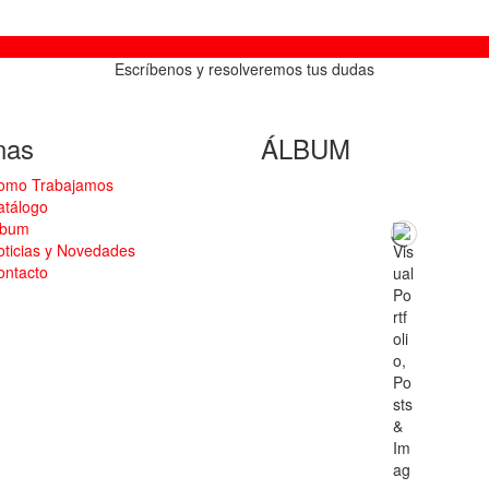
Escríbenos y resolveremos tus dudas
nas
ÁLBUM
omo Trabajamos
atálogo
lbum
oticias y Novedades
ontacto