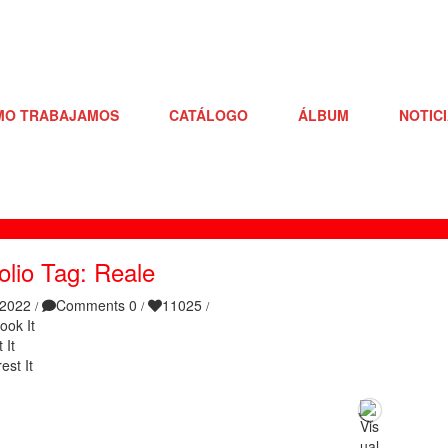
MO TRABAJAMOS
CATÁLOGO
ÁLBUM
NOTIC
olio Tag: Reale
/2022
Comments 0
11025
/
/
/
ook It
 It
est It