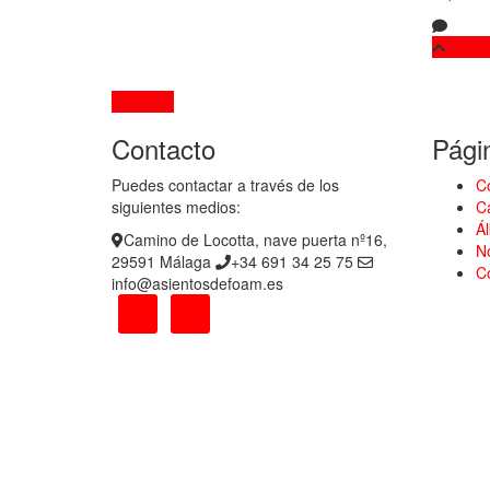
Contacto
Contacto
Pági
Puedes contactar a través de los
C
siguientes medios:
C
Á
Camino de Locotta, nave puerta nº16,
N
29591 Málaga
+34 691 34 25 75
C
info@asientosdefoam.es