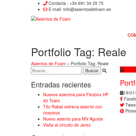
Contacta : +34 691
34 25 75
E-mail: info@asientosdefoam.es
CO
Portfolio Tag: Reale
Asientos de Foam
>
Portfolio Tag: Reale
Portf
Entradas recientes
19/01
Nuevos asientos para Flexbox HP
Faceb
40 Team
Tweet
Tito Rabat estrena asiento con
Pinter
nosotros
Nuevo asiento para MV Agusta
Visita al circuito de Jerez